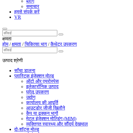
ब्लॉग
समाचार
हमसे संपर्क करें
VR
क्षमता
होम
/
क्षमता
/
चिकित्सा भाग
/
कैथेटर उपकरण
उत्पाद श्रेणी
साँचा डालना
प्लास्टिक इंजेक्शन मोल्ड
ऑटो और एयरोस्पेस
इलेक्ट्रॉनिक उत्पाद
घरेलू उपकरण
उद्योग
कार्यालय की आपूर्ति
आउटडोर जीजी खिलौने
कैप या ढक्कन भागों
मेटल इंजेक्शन मोल्डिंग (MIM)
व्यक्तिगत स्वास्थ्य और सौंदर्य देखभाल
दो-शॉट्स मोल्ड