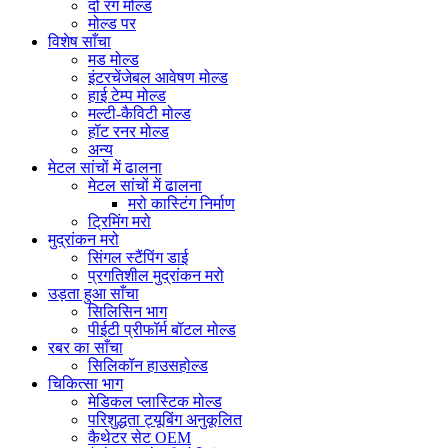
दो रंग मोल्ड
मोल्ड पर
विशेष साँचा
मड मोल्ड
इंटरचेंजेबल आवेषण मोल्ड
हाई टेम्प मोल्ड
मल्टी-कैविटी मोल्ड
हॉट रनर मोल्ड
अन्य
मेटल सांचों में ढालना
मेटल सांचों में ढालना
मरो कास्टिंग निर्माण
ट्रिमिंग मरो
मुद्रांकन मरो
सिंगल स्टैंपिंग डाई
प्रगतिशील मुद्रांकन मरो
उड़ता हुआ साँचा
सिलिसिन भाग
पीईटी प्रीफॉर्म बॉटल मोल्ड
रबर का साँचा
सिलिकॉन हाउसहोल्ड
चिकित्सा भाग
मेडिकल प्लास्टिक मोल्ड
परिशुद्धता ट्यूबिंग अनुकूलित
कैथेटर सेट OEM