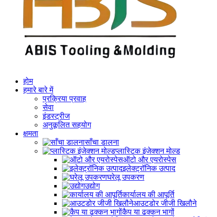
होम
हमारे बारे में
प्रक्रिया प्रवाह
सेवा
इंडस्ट्रीज
अनुकूलित सहयोग
क्षमता
साँचा डालना
प्लास्टिक इंजेक्शन मोल्ड
ऑटो और एयरोस्पेस
इलेक्ट्रॉनिक उत्पाद
घरेलू उपकरण
उद्योग
कार्यालय की आपूर्ति
आउटडोर जीजी खिलौने
कैप या ढक्कन भागों