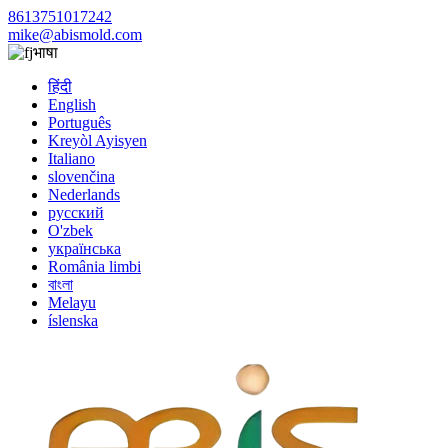
8613751017242
mike@abismold.com
भाषा
हिंदी
English
Português
Kreyòl Ayisyen
Italiano
slovenčina
Nederlands
русский
O'zbek
українська
România limbi
বাংলা
Melayu
íslenska